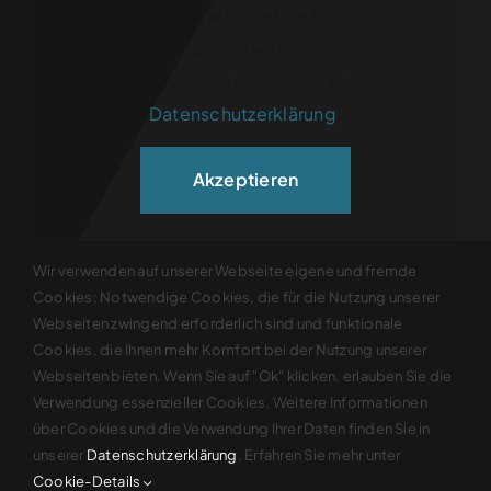
benötigt Google Maps Ihre Einwilligung
um geladen zu werden. Mehr
Informationen finden Sie unter
Datenschutzerklärung
.
Akzeptieren
Wir verwenden auf unserer Webseite eigene und fremde
Anfahrtsplan
pdf
Cookies: Notwendige Cookies, die für die Nutzung unserer
Webseiten zwingend erforderlich sind und funktionale
Cookies, die Ihnen mehr Komfort bei der Nutzung unserer
Webseiten bieten. Wenn Sie auf "Ok" klicken, erlauben Sie die
Verwendung essenzieller Cookies. Weitere Informationen
über Cookies und die Verwendung Ihrer Daten finden Sie in
© 2026 Zahnarztpraxis Dr. Puschmann
unserer
Datenschutzerklärung
. Erfahren Sie mehr unter
Cookie-Details